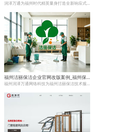
润泽万通为福州时代精英量身打造全新响应式官网建设，提升品牌形象与移动端体验，助力企业精准获客
福州洁丽保洁企业官网改版案例_福州保洁公司网站建设
福州润泽万通网络科技为福州洁丽保洁技术服务有限公司完成企业官网全新改版，本文详细呈现了项目背景、改版挑战、解决方案及上线成果，为福州保洁、家政行业企业官网建设提供参考借鉴。