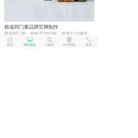
格瑞邦门窗品牌官网制作
格瑞邦门窗，初创于2003年，中国3·15诚信品牌，在辽宁沈阳拥有现代化生产基地，是集研发、制造、营销于一体的国家高新技术企业。多年来专注于开发门窗、阳光房等产品，获得国家高新技术企业、中国绿色环保产品双认证，强大的销售服务网络覆盖数十个国家和地区，中国大路经销商专卖店200+家，覆盖全国20余个省、自治区、直辖市。
ꀇ
ꀖ
ꀆ
ꄓ
ꂅ
首页
网站建设
小程序
外贸营销
联系
上一页
1
/
10
下一页
ꄙ
福州网站建设行业知名品牌
品牌设计
关于润通