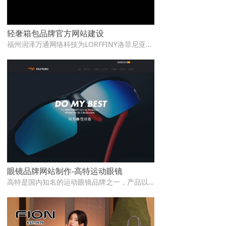
轻奢箱包品牌官方网站建设
福州润泽万通网络科技为LORFFINY洛菲尼亚轻奢箱包品牌打造品牌官网，围绕“质感、简约、国际化”的设计理念，提供品牌视觉体系升级、响应式多端适配、全球化多语言电商功能集成及SEO数据驱动优化等一站式服务。
眼镜品牌网站制作-高特运动眼镜
高特是国内知名的运动眼镜品牌之一，产品以人性化的设计为诉求，以科技和创新为手段，提倡健康向上的生活方式，以全新的设计理念引发眼镜界运动时尚的新潮流。网站作为品牌展示的重要途径，润泽万通RUNTOP从高特的中高端定位出发，进行整体页面形象升级及技术优化，让官网能更完美的体现品牌定位，提升阅读性。