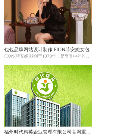
包包品牌网站设计制作-FION菲安妮女包
FION(菲安妮)始创于1979年，是享誉中外的时尚皮具品牌。FION品牌理念——真我演绎(The way you are)提倡女性应该拥有自己的时尚主张，坚持品质要求，给予懂得品质生活的当代女性独一无二的时尚品味，传达了新时代女性追求自我、个性的生活态度。润泽万通RUNTOP于2021年负责了FION品牌网站的设计改版工作。
福州时代精英企业管理有限公司官网重建案例——响应式网站设计助力企业管理咨询品牌数字化升级