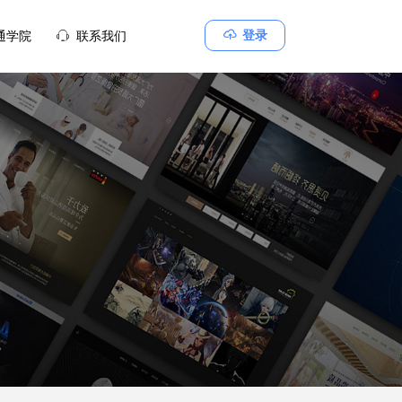
ꁶ
登录
通学院
ꁱ
联系我们