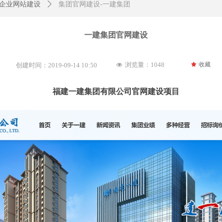
企业网站建设
ꄲ
集团官网建设-一建集团
一建集团官网建设
浏览量：10
48
끄
收藏
创建时间：
2019-09-14
10:50
넶
福建一建集团有限公司官网建设项目