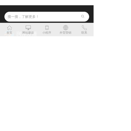
ꄙ
ꀇ
ꀖ
ꀆ
ꄓ
ꂅ
首页
网站建设
小程序
外贸营销
联系
福州网站建设行业知名品牌
品牌设计
关于润通
网站建设
企业文化
商城开发
合作客户
RUNTOP数字化营销云平台
ꁶ
联系人：蔡经理
电话/微信：
13805088319